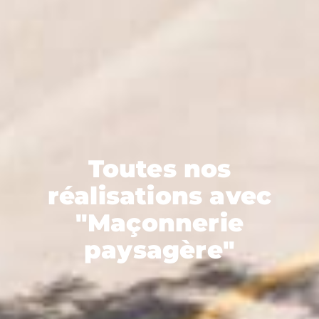
Toutes nos
réalisations avec
"Maçonnerie
paysagère"